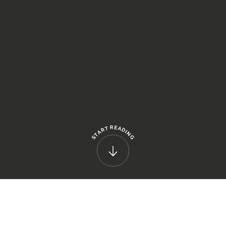
R
E
T
A
R
D
A
I
N
T
G
S