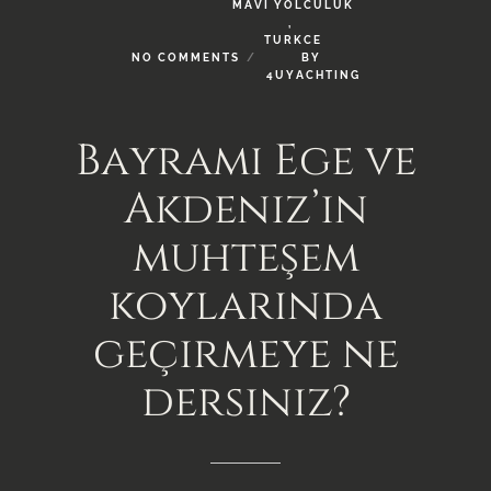
MAVI
YOLCULUK
,
TURKCE
NO
COMMENTS
BY
4UYACHTING
Bayramı
Ege
ve
Akdeniz’in
muhteşem
koylarında
geçirmeye
ne
dersiniz?