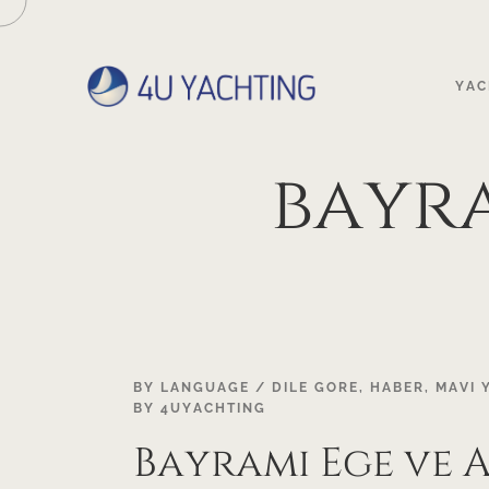
YAC
bayr
04
BY LANGUAGE / DILE GORE
,
HABER
,
MAVI 
BY
4UYACHTING
OCT
Bayramı Ege ve 