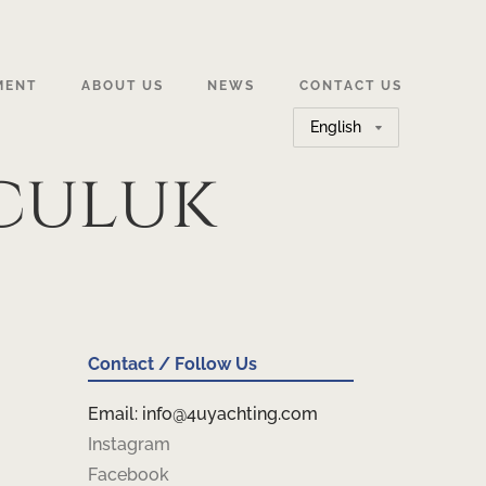
MENT
ABOUT US
NEWS
CONTACT US
Choose
a
culuk
language
Contact / Follow Us
Email: info@4uyachting.com
Instagram
Facebook