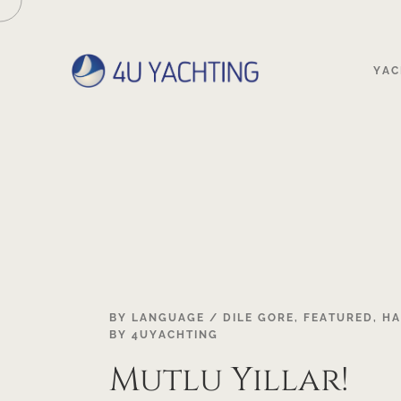
YAC
30
BY LANGUAGE / DILE GORE
,
FEATURED
,
HA
BY
4UYACHTING
DEC
Mutlu Yıllar!