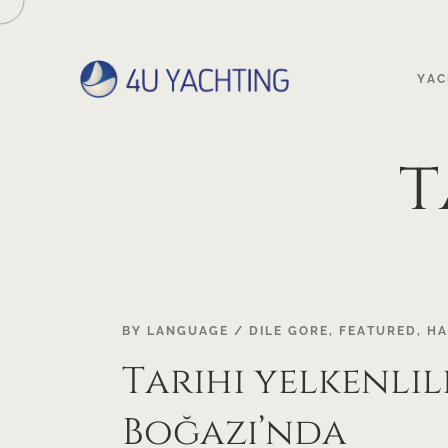
YAC
t
BY LANGUAGE / DILE GORE
,
FEATURED
,
HA
Tarihi yelkenlil
Boğazı’nda