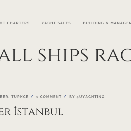
HT CHARTERS
YACHT SALES
BUILDING & MANAGE
all
ships
ra
BER
,
TURKCE
1 COMMENT
BY
4UYACHTING
er İstanbul