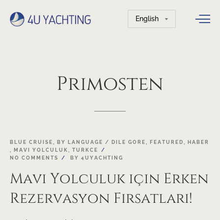
Choose
a
language
Primosten
01
BLUE CRUISE
,
BY LANGUAGE / DILE GORE
,
FEATURED
,
HABER
,
MAVI YOLCULUK
,
TURKCE
FEB
NO COMMENTS
BY
4UYACHTING
Mavi Yolculuk için Erken
Rezervasyon Fırsatları!