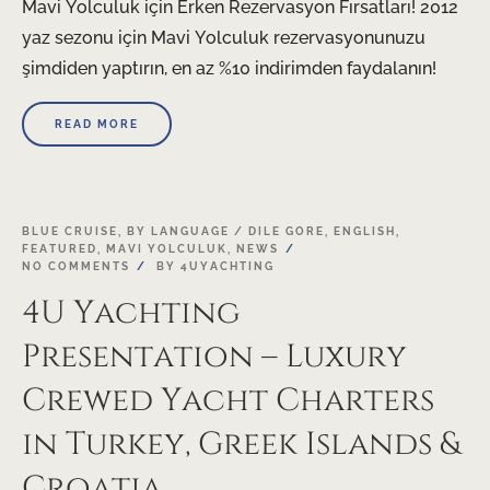
Mavi Yolculuk için Erken Rezervasyon Fırsatları! 2012
yaz sezonu için Mavi Yolculuk rezervasyonunuzu
şimdiden yaptırın, en az %10 indirimden faydalanın!
READ MORE
21
BLUE CRUISE
,
BY LANGUAGE / DILE GORE
,
ENGLISH
,
FEATURED
,
MAVI YOLCULUK
,
NEWS
NOV
NO COMMENTS
BY
4UYACHTING
4U Yachting
Presentation – Luxury
Crewed Yacht Charters
in Turkey, Greek Islands &
Croatia