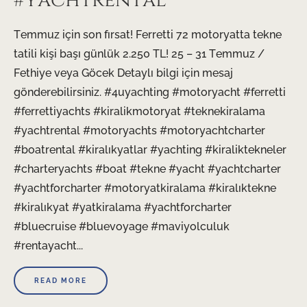
#yachtrental
Temmuz için son fırsat! Ferretti 72 motoryatta tekne
tatili kişi başı günlük 2.250 TL! 25 – 31 Temmuz /
Fethiye veya Göcek Detaylı bilgi için mesaj
gönderebilirsiniz. #4uyachting #motoryacht #ferretti
#ferrettiyachts #kiralikmotoryat #teknekiralama
#yachtrental #motoryachts #motoryachtcharter
#boatrental #kiralıkyatlar #yachting #kiraliktekneler
#charteryachts #boat #tekne #yacht #yachtcharter
#yachtforcharter #motoryatkiralama #kiralıktekne
#kiralıkyat #yatkiralama #yachtforcharter
#bluecruise #bluevoyage #maviyolculuk
#rentayacht...
READ MORE