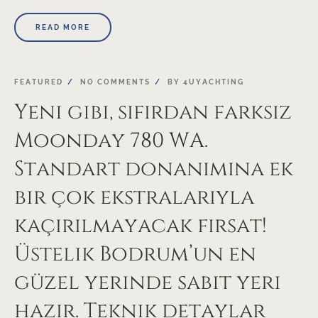
READ MORE
FEATURED
NO COMMENTS
BY
4UYACHTING
Yeni gibi, sıfırdan farksız
Moonday 780 WA.
Standart donanımına ek
bir çok ekstralarıyla
kaçırılmayacak fırsat!
Üstelik Bodrum’un en
güzel yerinde sabit yeri
hazır. Teknik detaylar