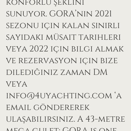
konforlu şeklini
sunuyor. GORA’nın 2021
sezonu için kalan sınırlı
sayıdaki müsait tarihleri
veya 2022 için bilgi almak
ve rezervasyon için bize
dilediğiniz zaman DM
veya
info@4uyachting.com ‘a
email göndererek
ulaşabilirsiniz. A 43-metre
mega gulet: GORA is one