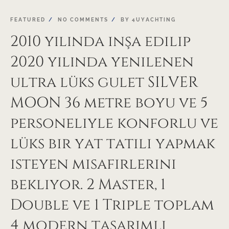
FEATURED
NO COMMENTS
BY
4UYACHTING
2010 yılında inşa edilip
2020 yılında yenilenen
ultra lüks gulet SILVER
MOON 36 metre boyu ve 5
personeliyle konforlu ve
lüks bir yat tatili yapmak
isteyen misafirlerini
bekliyor. 2 Master, 1
Double ve 1 Triple toplam
4 modern tasarımlı