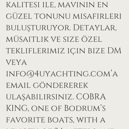
kalitesi ile, mavinin en
güzel tonunu misafirleri
buluşturuyor. Detaylar,
müsaitlik ve size özel
tekliflerimiz için bize DM
veya
info@4uyachting.com’a
email göndererek
ulaşabilirsiniz. COBRA
KING, one of Bodrum’s
favorite boats, with a