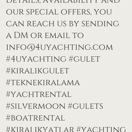
details, availability and
our special offers, you
can reach us by sending
a DM or email to
info@4uyachting.com
#4uyachting #gulet
#kiralıkgulet
#teknekiralama
#yachtrental
#silvermoon #gulets
#boatrental
#kiralıkyatlar #yachting