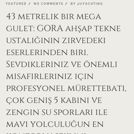
FEATURED
NO COMMENTS
BY
4UYACHTING
43 metrelik bir mega
gulet: GORA ahşap tekne
ustalığının zirvedeki
eserlerinden biri.
Sevdikleriniz ve önemli
misafirleriniz için
profesyonel mürettebatı,
çok geniş 5 kabini ve
zengin su sporları ile
mavi yolculuğun en