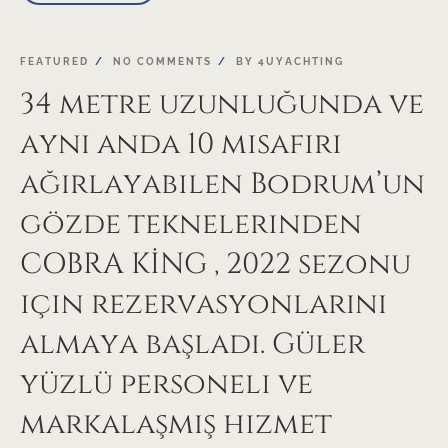
FEATURED
NO COMMENTS
BY
4UYACHTING
34 metre uzunluğunda ve
aynı anda 10 misafiri
ağırlayabilen Bodrum’un
gözde teknelerinden
COBRA KİNG , 2022 sezonu
için rezervasyonlarını
almaya başladı. Güler
yüzlü personeli ve
markalaşmış hizmet