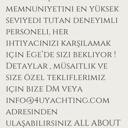
memnuniyetini en yüksek
seviyedi tutan deneyimli
personeli, her
ihtiyacınızı karşılamak
için Ege’de sizi bekliyor !
Detaylar , müsaitlik ve
size özel tekliflerimiz
için bize DM veya
info@4uyachting.com
adresinden
ulaşabilirsiniz ALL ABOUT