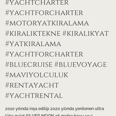
#yachtcharter
#yachtforcharter
#motoryatkiralama
#kiralıktekne #kiralıkyat
#yatkiralama
#yachtforcharter
#bluecruise #bluevoyage
#maviyolculuk
#rentayacht
#yachtrental
2010 yılında inşa edilip 2020 yılında yenilenen ultra
lüks gulet SILVER MOON 36 metre boyu ve 5