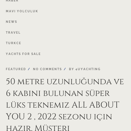
HABER
MAVI
YOLCULUK
NEWS
TRAVEL
TURKCE
YACHTS
FOR
SALE
FEATURED
NO COMMENTS
BY
4UYACHTING
50 metre uzunluğunda ve
6 kabini bulunan süper
lüks teknemiz ALL ABOUT
YOU 2 , 2022 sezonu için
hazır. Müşteri