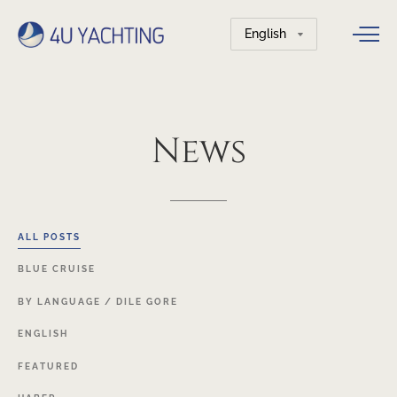
Choose
a
language
News
ALL
POSTS
BLUE
CRUISE
BY
LANGUAGE
/
DILE
GORE
ENGLISH
FEATURED