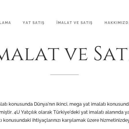
ALAMA
YAT SATIŞ
İMALAT VE SATIŞ
HAKKIMIZD
malat
ve
Sat
alatı konusunda Dünya’nın ikinci, mega yat imalatı konusunda
ştir. 4U Yatçılık olarak Türkiye’deki yat imalatı alanında yak
 konusundaki ihtiyaçlarınızı karşılamak üzere hizmetinizdey