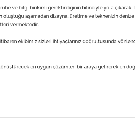
übe ve bilgi birikimi gerektirdiğinin bilinciyle yola çıkarak T
krinin oluştuğu aşamadan dizayna, üretime ve teknenizin deniz
leri vermektedir.
ibaren ekibimiz sizleri ihtiyaçlarınız doğrultusunda yönlend
e dönüştürecek en uygun çözümleri bir araya getirerek en do