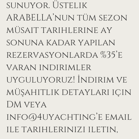
sunuyor. Üstelik
ARABELLA’nun tüm sezon
müsait tarihlerine ay
sonuna kadar yapılan
rezervasyonlarda %35’e
varan indirimler
uyguluyoruz! İndirim ve
müşahitlik detayları için
DM veya
info@4uyachting’e email
ile tarihlerinizi iletin,