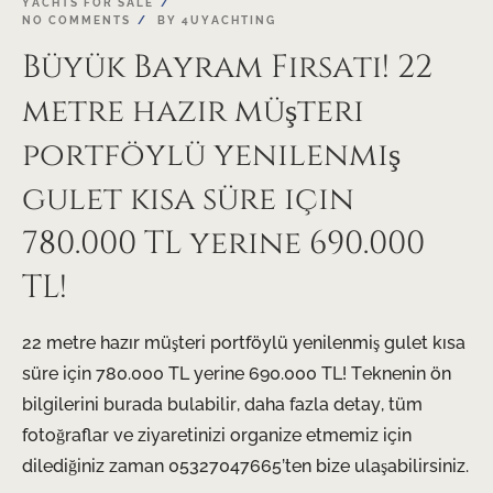
YACHTS FOR SALE
MAY
NO COMMENTS
BY
4UYACHTING
Büyük Bayram Fırsatı! 22
metre hazır müşteri
portföylü yenilenmiş
gulet kısa süre için
780.000 TL yerine 690.000
TL!
22 metre hazır müşteri portföylü yenilenmiş gulet kısa
süre için 780.000 TL yerine 690.000 TL! Teknenin ön
bilgilerini burada bulabilir, daha fazla detay, tüm
fotoğraflar ve ziyaretinizi organize etmemiz için
dilediğiniz zaman 05327047665’ten bize ulaşabilirsiniz.