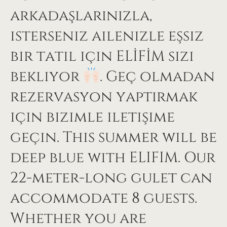
arkadaşlarınızla,
isterseniz ailenizle eşsiz
bir tatil için ELİFİM sizi
bekliyor
. Geç olmadan
rezervasyon yaptırmak
için bizimle iletişime
geçin. This summer will be
deep blue with ELIFIM. Our
22-meter-long gulet can
accommodate 8 guests.
Whether you are