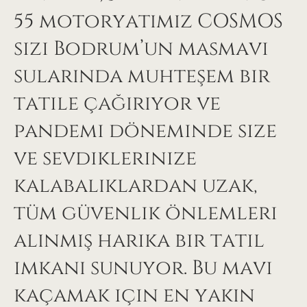
55 motoryatımız COSMOS
sizi Bodrum’un masmavi
sularında muhteşem bir
tatile çağırıyor ve
pandemi döneminde size
ve sevdiklerinize
kalabalıklardan uzak,
tüm güvenlik önlemleri
alınmış harika bir tatil
imkanı sunuyor. Bu mavi
kaçamak için en yakın