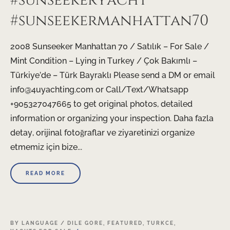
#sunseekeryacht
#sunseekermanhattan70
2008 Sunseeker Manhattan 70 / Satılık – For Sale /
Mint Condition – Lying in Turkey / Çok Bakımlı –
Türkiye’de – Türk Bayraklı Please send a DM or email
info@4uyachting.com or Call/Text/Whatsapp
+905327047665 to get original photos, detailed
information or organizing your inspection. Daha fazla
detay, orijinal fotoğraflar ve ziyaretinizi organize
etmemiz için bize...
READ MORE
26
BY LANGUAGE / DILE GORE
,
FEATURED
,
TURKCE
,