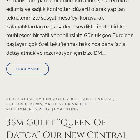
zamanı! Tüm pandemi önlemleri alınmış, dezenfekte
edilmiş ve sağlık kontrolleri düzenli olarak yapılan
teknelerimizle sosyal mesafeyi koruyarak
kalabalıklardan uzak, sadece sevdiklerinizle birlikte
muhteşem bir tatil yapabilirsiniz. Günlük 500 Euro’dan
başlayan çok özel tekliflerimiz hakkında daha fazla
detay almak ve rezervasyon için bize DM,...
READ MORE
03
BLUE CRUISE
,
BY LANGUAGE / DILE GORE
,
ENGLISH
,
FEATURED
,
NEWS
,
YACHTS FOR SALE
MAY
NO COMMENTS
BY
4UYACHTING
36m Gulet “Queen Of
Datca” Our New Central