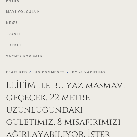
HABER
MAVI
YOLCULUK
NEWS
TRAVEL
TURKCE
YACHTS
FOR
SALE
FEATURED
NO COMMENTS
BY
4UYACHTING
ELİFİM ile bu yaz masmavi
geçecek. 22 metre
uzunluğundaki
guletimiz, 8 misafirimizi
ağırlayabiliyor. İster