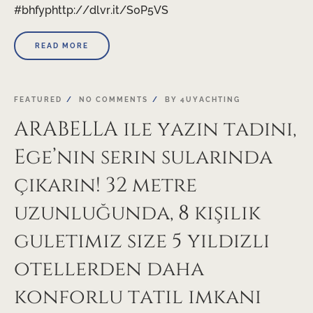
#bhfyphttp://dlvr.it/S0P5VS
READ MORE
FEATURED
NO COMMENTS
BY
4UYACHTING
ARABELLA ile yazın tadını,
Ege’nin serin sularında
çıkarın! 32 metre
uzunluğunda, 8 kişilik
guletimiz size 5 yıldızlı
otellerden daha
konforlu tatil imkanı