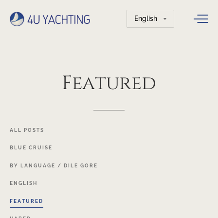
Choose
a
language
Featured
ALL
POSTS
BLUE
CRUISE
BY
LANGUAGE
/
DILE
GORE
ENGLISH
FEATURED