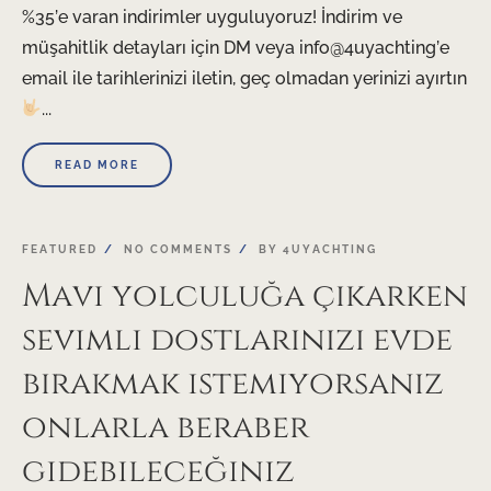
%35’e varan indirimler uyguluyoruz! İndirim ve
müşahitlik detayları için DM veya info@4uyachting’e
email ile tarihlerinizi iletin, geç olmadan yerinizi ayırtın
...
READ MORE
FEATURED
NO COMMENTS
BY
4UYACHTING
Mavi yolculuğa çıkarken
sevimli dostlarınızı evde
bırakmak istemiyorsanız
onlarla beraber
gidebileceğiniz