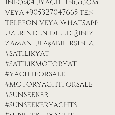
info@4uyachting.com
veya +905327047665’ten
telefon veya Whatsapp
üzerinden dilediğiniz
zaman ulaşabilirsiniz.
#satılıkyat
#satılıkmotoryat
#yachtforsale
#motoryachtforsale
#sunseeker
#sunseekeryachts