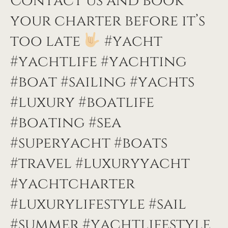
Contact us and book
your charter before it’s
too late
#yacht
#yachtlife #yachting
#boat #sailing #yachts
#luxury #boatlife
#boating #sea
#superyacht #boats
#travel #luxuryyacht
#yachtcharter
#luxurylifestyle #sail
#summer #yachtlifestyle