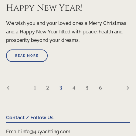
Happy New Year!
We wish you and your loved ones a Merry Christmas
and a Happy New Year filled with peace, health and
prosperity beyond your dreams.
READ MORE
keyboard_arrow_left
keyboard_arrow_right
1
2
3
4
5
6
Contact / Follow Us
Email: info@4uyachting.com